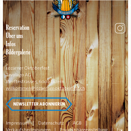
Reservation
Über uns
Infos
Bildergalerie
Lozärner Oktoberfest
Tavolago AG
Werftestrasse 5, 6002 Luzern
willkommen@lozaerner-oktoberfest.ch
NEWSLETTER ABONNIEREN
Impressum
|
Datenschutz
|
AGB
|
Verkaufsbedingungen
|
Privatsphäreeinstellung
|
Ein